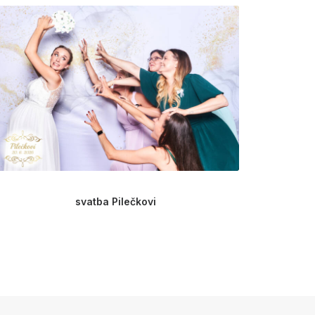
svatba Pilečkovi
Worksho