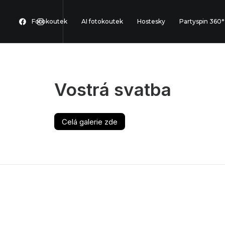
Fotokoutek
AI fotokoutek
Hostesky
Partyspin 360°
Vostrá svatba
Celá galerie zde