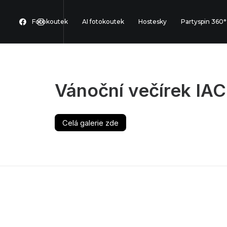
Fotokoutek
AI fotokoutek
Hostesky
Partyspin 360°
Vánoční večírek IAC I
Celá galerie zde