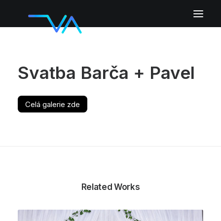
Fotokoutek
Svatba Barča + Pavel
AI fotokoutek
Hostesky
Partyspin 360°
Celá galerie zde
AI Draw Bot
Galerie
Pozadí
Další služby
Cena
Related Works
Kontakt