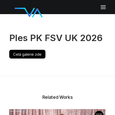
Fotokoutek
Ples PK FSV UK 2026
AI fotokoutek
Hostesky
Partyspin 360°
Celá galerie zde
AI Draw Bot
Galerie
Pozadí
Další služby
Cena
Related Works
Kontakt