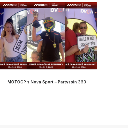
MOTOGP s Nova Sport – Partyspin 360
GČP setk