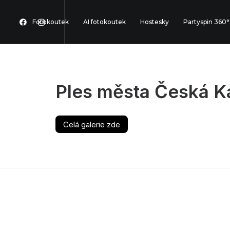
Fotokoutek
AI fotokoutek
Hostesky
Partyspin 360°
Ples města Česká K
Celá galerie zde