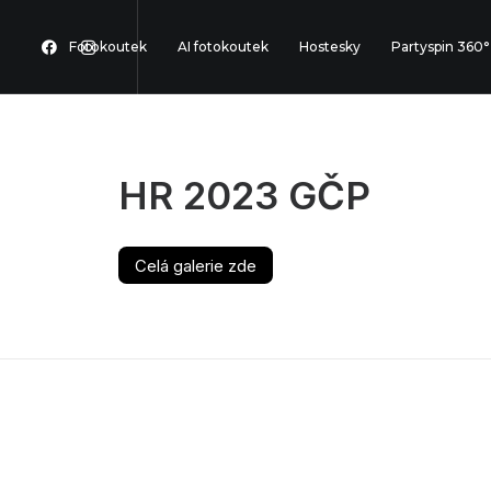
Fotokoutek
AI fotokoutek
Hostesky
Partyspin 360°
HR 2023 GČP
Celá galerie zde