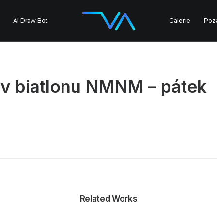
AI Draw Bot
Galerie
Poz
v biatlonu NMNM – pátek
Related Works