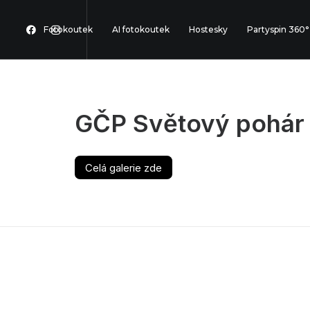
Fotokoutek
AI fotokoutek
Hostesky
Partyspin 360°
GČP Světový pohár 
Celá galerie zde