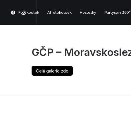
Fotokoutek
AI fotokoutek
Hostesky
Partyspin 360°
GČP – Moravskoslez
Celá galerie zde